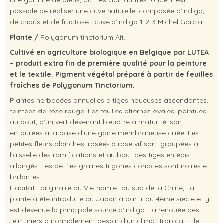
une gamme de bleus, du très clair au très foncé. Il est
possible de réaliser une cuve naturelle, composée d’indigo,
de chaux et de fructose : cuve d’indigo 1-2-3 Michel Garcia.
Plante /
Polygonum tinctorium Ait.
Cultivé en agriculture biologique en Belgique par LUTEA
– produit extra fin de première qualité pour la peinture
et le textile. Pigment végétal préparé à partir de feuilles
fraîches de Polygonum Tinctorium.
Plantes herbacées annuelles a tiges noueuses ascendantes,
teintées de rose rouge. Les feuilles alternes ovales, pointues
au bout, d’un vert devenant bleuâtre à maturité, sont
entourées à la base d’une gaine membraneuse ciliée. Les
petites fleurs blanches, rosées à rose vif sont groupées à
l’aisselle des ramifications et au bout des tiges en épis
allongés. Les petites graines trigones coriaces sont noires et
brillantes.
Habitat : originaire du Vietnam et du sud de la Chine, La
plante a été introduite au Japon à partir du 4ème siècle et y
est devenue la principale source d’indigo. La rénouée des
teinturiers a normalement besoin d’un climat tropical. Elle