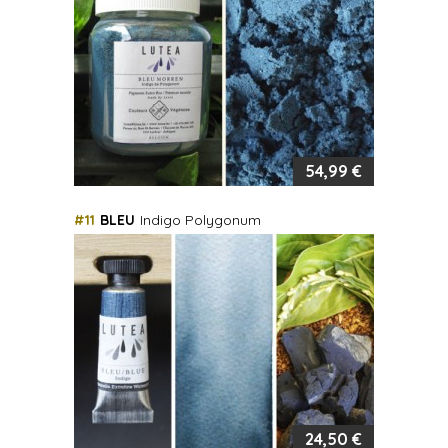
54,99 €
#11
BLEU
Indigo Polygonum
24,50 €